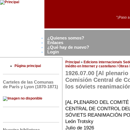
"¡Paso a
¿Quienes somos?
Enlaces
¿Qué hay de nuevo?
Login
Principal
»
Edicions internacionals Se
Página principal
inédito en Internet y castellano / Obra
1926.07.00 [Al plenario
Comisión Central de Co
Carteles de las Comunas
los sóviets reanimación
de París y Lyon (1870-1871)
[AL PLENARIO DEL COMITÉ
CENTRAL DE CONTROL DEL 
SÓVIETS REANIMACIÓN PO
León Trotsky
Julio de 1926