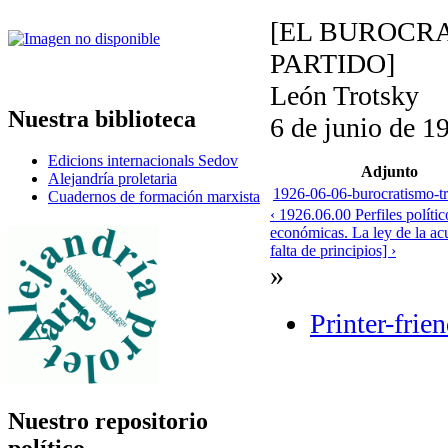
[EL BUROCRA
PARTIDO]
León Trotsky
Nuestra biblioteca
6 de junio de 1
Edicions internacionals Sedov
Adjunto
Alejandría proletaria
1926-06-06-burocratismo-tr
Cuadernos de formación marxista
‹ 1926.06.00 Perfiles po
económicas. La ley de la acum
falta de principios] ›
»
Printer-frie
Nuestro repositorio