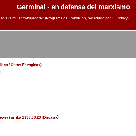
Germinal - en defensa del marxismo
aso a la mujer trabajadora!" (Programa de Transición, redactado por L. Trotsky)
ellano / Obras Escogidas)
]
Dewey)
arriba
1938.03.23 [Discusión