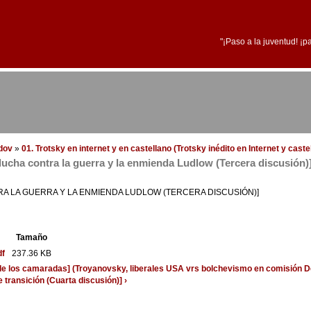
"¡Paso a la juventud! ¡p
edov
»
01. Trotsky en internet y en castellano (Trotsky inédito en Internet y cast
 lucha contra la guerra y la enmienda Ludlow (Tercera discusión)
RA LA GUERRA Y LA ENMIENDA LUDLOW (TERCERA DISCUSIÓN)]
Tamaño
df
237.36 KB
 de los camaradas] (Troyanovsky, liberales USA vrs bolchevismo en comisión 
 transición (Cuarta discusión)] ›