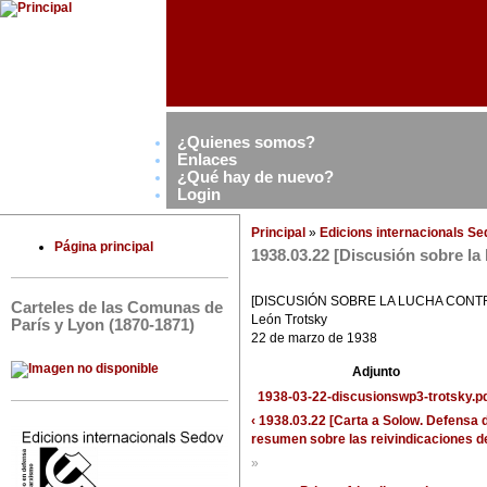
¿Quienes somos?
Enlaces
¿Qué hay de nuevo?
Login
Principal
»
Edicions internacionals S
Página principal
1938.03.22 [Discusión sobre la
[DISCUSIÓN SOBRE LA LUCHA CONT
Carteles de las Comunas de
León Trotsky
París y Lyon (1870-1871)
22 de marzo de 1938
Adjunto
1938-03-22-discusionswp3-trotsky.p
‹ 1938.03.22 [Carta a Solow. Defensa
resumen sobre las reivindicaciones de
»