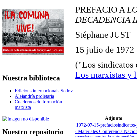
PREFACIO A
LO
DECADENCIA I
Stéphane JUST
15 julio de 1972
("Los sindicatos 
Los marxistas y l
Nuestra biblioteca
Edicions internacionals Sedov
Alejandría proletaria
Cuadernos de formación
marxista
Adjunto
1972-07-15-prefaciosindicatos-
Nuestro repositorio
‹ Materiales Conferencia Nacion
marxistas contra la autogestión,