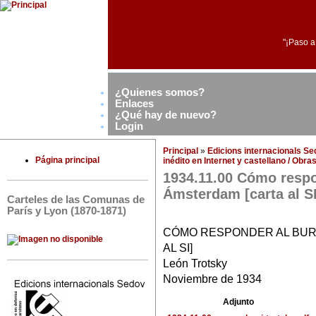
"¡Paso a
¿Quienes somos?
Enlaces
¿Qué hay de nuevo?
Login
Principal
»
Edicions internacionals S
Página principal
inédito en Internet y castellano / Obr
1934.11.00 Cómo respo
Ámsterdam [carta al SI
Carteles de las Comunas de
París y Lyon (1870-1871)
CÓMO RESPONDER AL BUR
AL SI]
León Trotsky
Noviembre de 1934
Adjunto