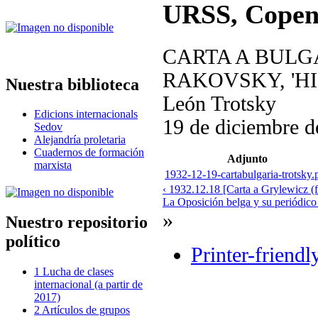
URSS, Copen
CARTA A BULGA
RAKOVSKY, 'HI
Nuestra biblioteca
León Trotsky
Edicions internacionals
19 de diciembre d
Sedov
Alejandría proletaria
Cuadernos de formación
Adjunto
marxista
1932-12-19-cartabulgaria-trotsky.
‹ 1932.12.18 [Carta a Grylewicz (f
La Oposición belga y su periódico
»
Nuestro repositorio
político
Printer-friendl
1 Lucha de clases
internacional (a partir de
2017)
2 Artículos de grupos