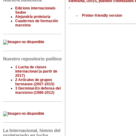
Nuestra biblioteca
Alemania, URSS, pueblos colonizados e ‘
»
Edicions internacionals
Sedov
Printer-friendly version
Alejandría proletaria
Cuadernos de formación
marxista
Nuestro repositorio político
1 Lucha de clases
internacional (a partir de
2017)
2 Artículos de grupos
hermanos (2007-2015)
3 Germinal-En defensa del
marxismo (1986-2012)
La Internacional, himno del
proletariado en lucha