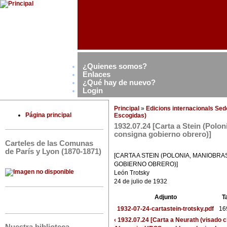
¿Quienes somos?
Enlaces
¿Qué hay de nuevo?
Login
Principal
»
Edicions internacionals Se
Página principal
Escogidas)
1932.07.24 [Carta a Stein (Polon
consigna gobierno obrero)]
Carteles de las Comunas
de París y Lyon (1870-1871)
[CARTA A STEIN (POLONIA, MANIOBRA
GOBIERNO OBRERO)]
León Trotsky
24 de julio de 1932
Adjunto
T
1932-07-24-cartastein-trotsky.pdf
16
‹ 1932.07.24 [Carta a Neurath (visado