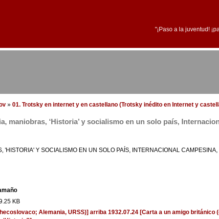
"¡Paso a la juventud! ¡p
dov
»
01. Trotsky en internet y en castellano (Trotsky inédito en Internet y castel
ia, maniobras, ‘Historia’ y socialismo en un solo país, Internaci
S, 'HISTORIA' Y SOCIALISMO EN UN SOLO PAÍS, INTERNACIONAL CAMPESINA
amaño
9.25 KB
 checoslovaco; Alemania, URSS)]
arriba
1932.07.24 [Carta a un amigo británico (