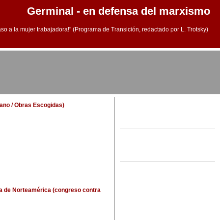
Germinal - en defensa del marxismo
aso a la mujer trabajadora!" (Programa de Transición, redactado por L. Trotsky)
llano / Obras Escogidas)
ta de Norteamérica (congreso contra