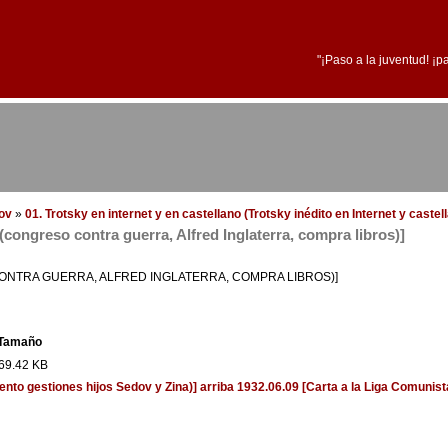
"¡Paso a la juventud! ¡p
dov
»
01. Trotsky en internet y en castellano (Trotsky inédito en Internet y caste
(congreso contra guerra, Alfred Inglaterra, compra libros)]
ONTRA GUERRA, ALFRED INGLATERRA, COMPRA LIBROS)]
Tamaño
69.42 KB
ento gestiones hijos Sedov y Zina)]
arriba
1932.06.09 [Carta a la Liga Comunis