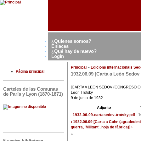
¿Quienes somos?
Enlaces
¿Qué hay de nuevo?
Login
Principal
»
Edicions internacionals Se
Página principal
1932.06.09 [Carta a León Sedov 
[CARTA A LEÓN SEDOV (CONGRESO C
Carteles de las Comunas
León Trotsky
de París y Lyon (1870-1871)
9 de junio de 1932
Adjunto
1932-06-09-cartasedov-trotsky.pdf
1
‹ 1932.06.09 [Carta a Cohn (agradecimi
guerra, 'Militant', hoja de fábrica)] ›
»