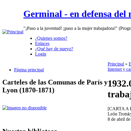
Germinal - en defensa del
"¡Paso a la juventud! ¡paso a la mujer trabajadora!" (Prog
¿Quienes somos?
Enlaces
¿Qué hay de nuevo?
Login
Principal
»
E
Internet y c
Página principal
1932.
Carteles de las Comunas de París y
Lyon (1870-1871)
traba
[CARTA A
León Trotsk
8 de abril d