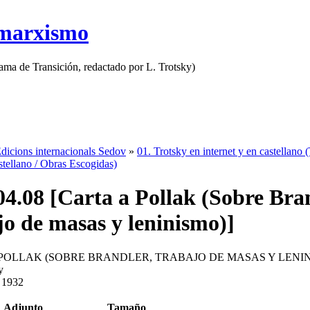
 marxismo
rama de Transición, redactado por L. Trotsky)
dicions internacionals Sedov
»
01. Trotsky en internet y en castellano 
astellano / Obras Escogidas)
04.08 [Carta a Pollak (Sobre Bra
jo de masas y leninismo)]
 POLLAK (SOBRE BRANDLER, TRABAJO DE MASAS Y LENIN
y
e 1932
Adjunto
Tamaño