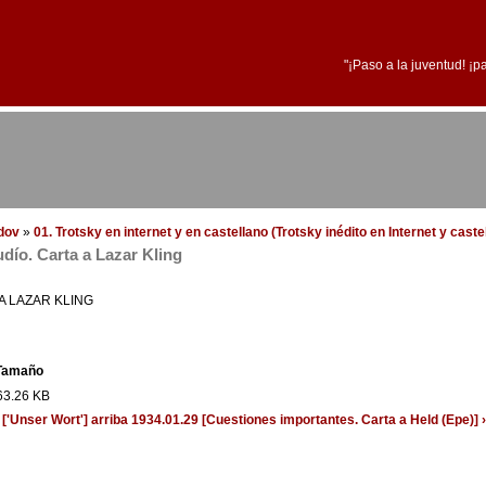
"¡Paso a la juventud! ¡p
edov
»
01. Trotsky en internet y en castellano (Trotsky inédito en Internet y cast
udío. Carta a Lazar Kling
A LAZAR KLING
Tamaño
63.26 KB
['Unser Wort']
arriba
1934.01.29 [Cuestiones importantes. Carta a Held (Epe)] ›