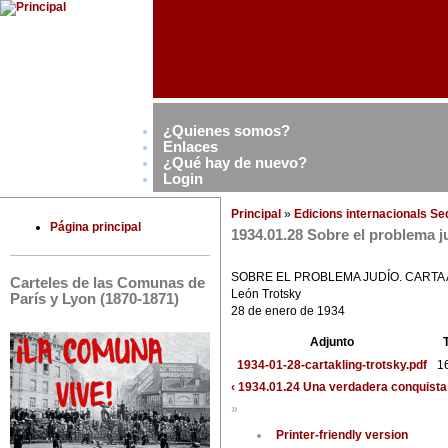
¿Quienes somos?
Enlaces
¿Qué hay de nuevo?
Login
Principal
»
Edicions internacionals S
Página principal
1934.01.28 Sobre el problema j
SOBRE EL PROBLEMA JUDÍO. CARTA 
Carteles de las Comunas de
León Trotsky
París y Lyon (1870-1871)
28 de enero de 1934
Adjunto
1934-01-28-cartakling-trotsky.pdf
1
‹ 1934.01.24 Una verdadera conquista 
»
Printer-friendly version