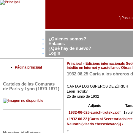
"¡Paso a
¿Quienes somos?
Enlaces
¿Qué hay de nuevo?
Login
Principal
»
Edicions internacionals Se
Página principal
inédito en Internet y castellano / Obra
1932.06.25 Carta a los obreros 
Carteles de las Comunas
CARTA A LOS OBREROS DE ZÚRICH
de París y Lyon (1870-1871)
León Trotsky
25 de junio de 1932
Adjunto
Tam
1932-06-025-zurich-trotsky.pdf
175.9
‹ 1932.06.22 [Carta al Secretariado Int
Neurath (visado checoslovaco)] ›
»