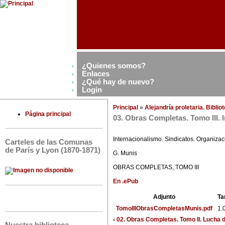
¿Quienes somos?
Enlaces
¿Qué hay de nuevo?
Login
Principal
»
Alejandría proletaria. Bibli
Página principal
03. Obras Completas. Tomo III. 
Internacionalismo. Sindicatos. Organizac
Carteles de las Comunas
de París y Lyon (1870-1871)
G. Munis
OBRAS COMPLETAS, TOMO III
En .ePub
Adjunto
Ta
TomoIIIObrasCompletasMunis.pdf
1.
‹ 02. Obras Completas. Tomo II. Lucha d