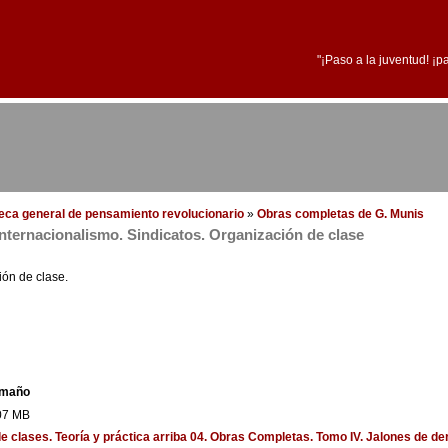
"¡Paso a la juventud! ¡p
oteca general de pensamiento revolucionario
»
Obras completas de G. Munis
Internacionalismo. Sindicatos. Organización de clase
ión de clase.
maño
07 MB
e clases. Teoría y práctica
arriba
04. Obras Completas. Tomo IV. Jalones de der