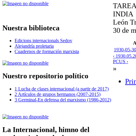
TAREA
INDIA
León Tr
Nuestra biblioteca
30 de 
Edicions internacionals Sedov
A
Alejandría proletaria
1930-05-30-
Cuadernos de formación marxista
‹ 1930.05.2
PCUS ›
»
Nuestro repositorio político
Pri
1 Lucha de clases internacional (a partir de 2017)
2 Artículos de grupos hermanos (2007-2015)
3 Germinal-En defensa del marxismo (1986-2012)
La Internacional, himno del