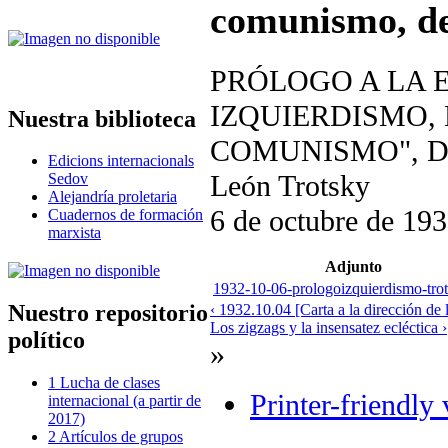
comunismo, d
PRÓLOGO A LA E
IZQUIERDISMO,
Nuestra biblioteca
COMUNISMO", D
Edicions internacionals
León Trotsky
Sedov
Alejandría proletaria
6 de octubre de 19
Cuadernos de formación
marxista
Adjunto
1932-10-06-prologoizquierdismo-trot
Nuestro repositorio
‹ 1932.10.04 [Carta a la dirección de
Los zigzags y la insensatez ecléctica ›
político
»
1 Lucha de clases
Printer-friendly
internacional (a partir de
2017)
2 Artículos de grupos