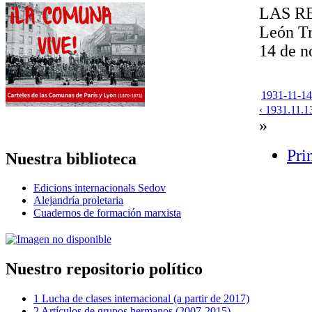
LAS R
León Tr
14 de n
1931-11-14
‹ 1931.11.1
»
Pri
Nuestra biblioteca
Edicions internacionals Sedov
Alejandría proletaria
Cuadernos de formación marxista
Nuestro repositorio político
1 Lucha de clases internacional (a partir de 2017)
2 Artículos de grupos hermanos (2007-2015)