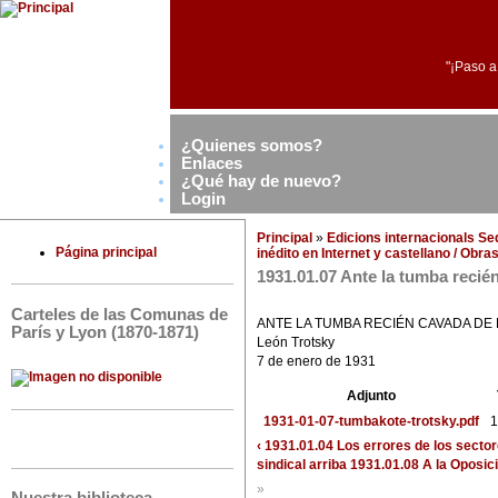
"¡Paso a
¿Quienes somos?
Enlaces
¿Qué hay de nuevo?
Login
Principal
»
Edicions internacionals S
Página principal
inédito en Internet y castellano / Obr
1931.01.07 Ante la tumba recié
Carteles de las Comunas de
ANTE LA TUMBA RECIÉN CAVADA DE
París y Lyon (1870-1871)
León Trotsky
7 de enero de 1931
Adjunto
1931-01-07-tumbakote-trotsky.pdf
1
‹ 1931.01.04 Los errores de los secto
sindical
arriba
1931.01.08 A la Oposici
»