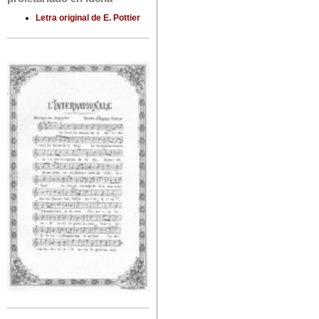
Letra original de E. Pottier