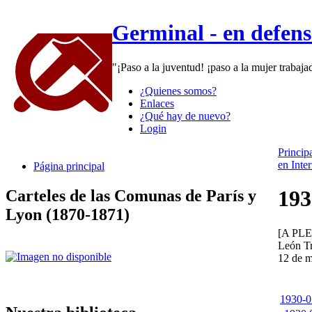
Germinal - en defen
"¡Paso a la juventud! ¡paso a la mujer trabaj
¿Quienes somos?
Enlaces
¿Qué hay de nuevo?
Login
Princip
en Inte
Página principal
193
Carteles de las Comunas de París y
Lyon (1870-1871)
[A PL
León T
12 de 
1930-05