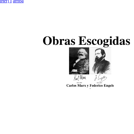
rter] I
arriba