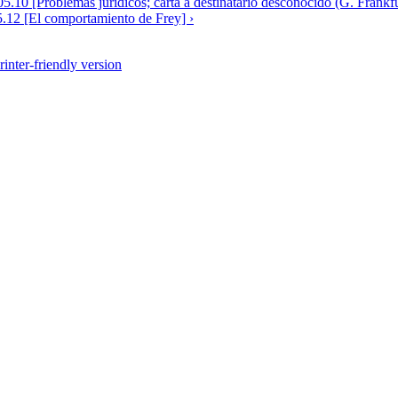
05.10 [Problemas jurídicos; carta a destinatario desconocido (G. Frankfu
.12 [El comportamiento de Frey] ›
rinter-friendly version