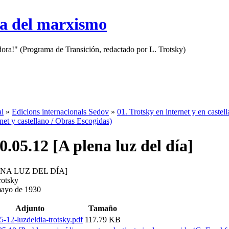
sa del marxismo
adora!" (Programa de Transición, redactado por L. Trotsky)
al
»
Edicions internacionals Sedov
»
01. Trotsky en internet y en castel
rnet y castellano / Obras Escogidas)
0.05.12 [A plena luz del día]
ENA LUZ DEL DÍA]
rotsky
mayo de 1930
Adjunto
Tamaño
-12-luzdeldia-trotsky.pdf
117.79 KB