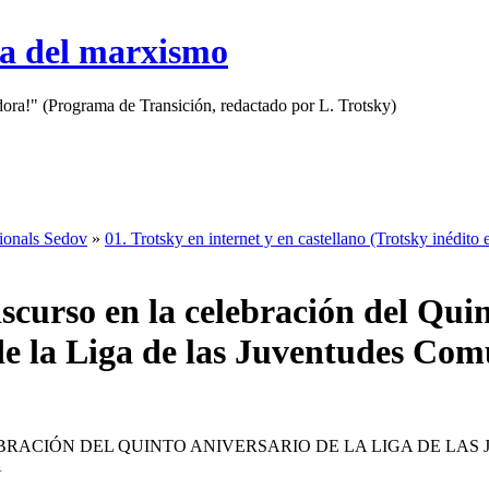
sa del marxismo
adora!" (Programa de Transición, redactado por L. Trotsky)
cionals Sedov
»
01. Trotsky en internet y en castellano (Trotsky inédito 
scurso en la celebración del Qui
de la Liga de las Juventudes Com
BRACIÓN DEL QUINTO ANIVERSARIO DE LA LIGA DE LAS
A