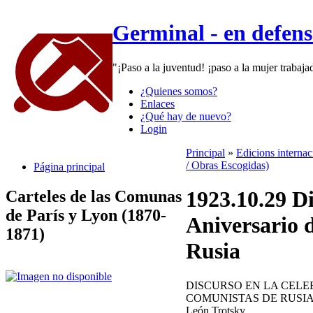
Germinal - en defen
"¡Paso a la juventud! ¡paso a la mujer trabaj
¿Quienes somos?
Enlaces
¿Qué hay de nuevo?
Login
Principal
»
Edicions interna
/ Obras Escogidas)
Página principal
1923.10.29 Di
Carteles de las Comunas
de París y Lyon (1870-
Aniversario 
1871)
Rusia
DISCURSO EN LA CELE
COMUNISTAS DE RUSI
León Trotsky