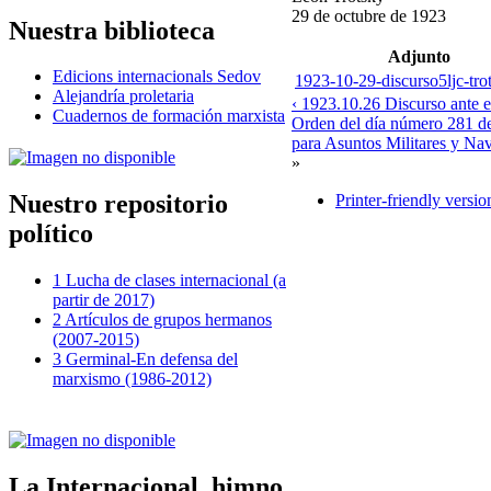
29 de octubre de 1923
Nuestra biblioteca
Adjunto
Edicions internacionals Sedov
1923-10-29-discurso5ljc-tro
Alejandría proletaria
‹ 1923.10.26 Discurso ante 
Cuadernos de formación marxista
Orden del día número 281 de
para Asuntos Militares y Nav
»
Nuestro repositorio
Printer-friendly versio
político
1 Lucha de clases internacional (a
partir de 2017)
2 Artículos de grupos hermanos
(2007-2015)
3 Germinal-En defensa del
marxismo (1986-2012)
La Internacional, himno