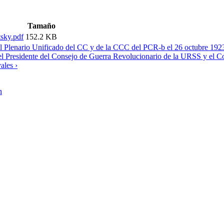
Tamaño
tsky.pdf
152.2 KB
el Plenario Unificado del CC y de la CCC del PCR-b el 26 octubre 192
l Presidente del Consejo de Guerra Revolucionario de la URSS y el C
ales ›
n