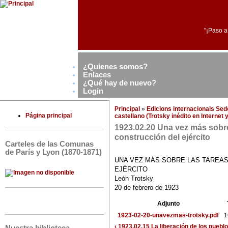
"¡Paso a
¿Quienes somos?
Enlaces
¿Qué hay de nuevo?
Login
Principal
»
Edicions internacionals Se
Página principal
castellano (Trotsky inédito en Internet
1923.02.20 Una vez más sobre 
construcción del ejército
Carteles de las Comunas
de París y Lyon (1870-1871)
UNA VEZ MÁS SOBRE LAS TAREAS
EJÉRCITO
León Trotsky
20 de febrero de 1923
Adjunto
1923-02-20-unavezmas-trotsky.pdf
1
‹ 1923.02.15 La liberación de los pueblo