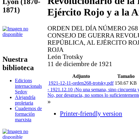
Revolucionario de la 
Lyon (1870-
1871)
Ejército Rojo y a la
ORDEN DEL DÍA NÚMERO 268
CONSEJO DE GUERRA REVOL
REPÚBLICA, AL EJÉRCITO RO
ROJA
León Trotsky
Nuestra
11 de diciembre de 1921
biblioteca
Adjunto
Tamaño
Edicions
1921-12-11-orden268-trotsky.pdf
150.67 KB
internacionals
‹ 1921.12.10 ¡No una semana, sino cincuenta 
Sedov
No, por desgracia, no somos lo suficientemente
Alejandría
»
proletaria
Cuadernos de
Printer-friendly version
formación
marxista