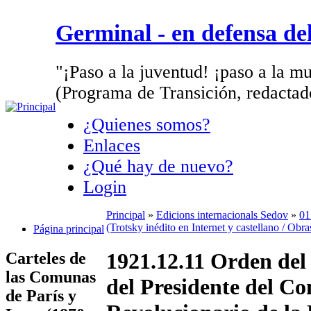
Germinal - en defensa d
"¡Paso a la juventud! ¡paso a la mu
(Programa de Transición, redactad
¿Quienes somos?
Enlaces
¿Qué hay de nuevo?
Login
Principal
»
Edicions internacionals Sedov
»
01
(Trotsky inédito en Internet y castellano / Obr
Página principal
1921.12.11 Orden del
Carteles de
las Comunas
del Presidente del C
de París y