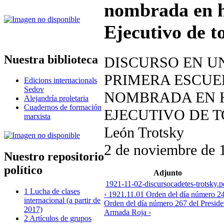
nombrada en h
Ejecutivo de t
Nuestra biblioteca
DISCURSO EN U
PRIMERA ESCUE
Edicions internacionals
Sedov
NOMBRADA EN 
Alejandría proletaria
Cuadernos de formación
EJECUTIVO DE 
marxista
León Trotsky
2 de noviembre de 
Nuestro repositorio
político
Adjunto
1921-11-02-discursocadetes-trotsky.p
1 Lucha de clases
‹ 1921.11.01 Orden del día número 2
internacional (a partir de
Orden del día número 267 del Presiden
2017)
Armada Roja ›
2 Artículos de grupos