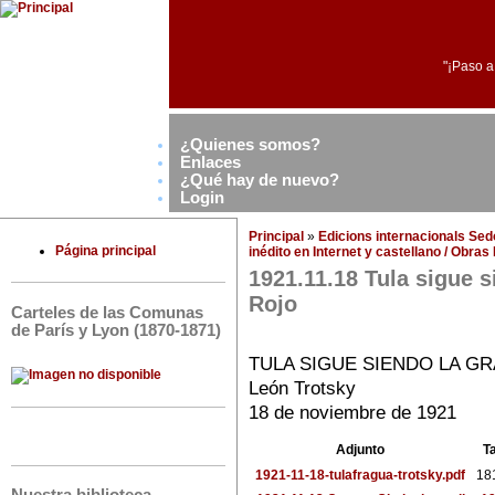
"¡Paso a
¿Quienes somos?
Enlaces
¿Qué hay de nuevo?
Login
Principal
»
Edicions internacionals Se
Página principal
inédito en Internet y castellano / Obra
1921.11.18 Tula sigue s
Rojo
Carteles de las Comunas
de París y Lyon (1870-1871)
TULA SIGUE SIENDO LA G
León Trotsky
18 de noviembre de 1921
Adjunto
T
1921-11-18-tulafragua-trotsky.pdf
18