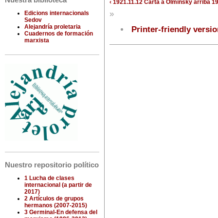
Nuestra biblioteca
‹ 1921.11.12 Carta a Olminsky
arriba
19
»
Edicions internacionals
Sedov
Alejandría proletaria
Printer-friendly versi
Cuadernos de formación
marxista
Nuestro repositorio político
1 Lucha de clases
internacional (a partir de
2017)
2 Artículos de grupos
hermanos (2007-2015)
3 Germinal-En defensa del