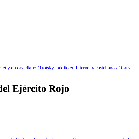
net y en castellano (Trotsky inédito en Internet y castellano / Obras
del Ejército Rojo