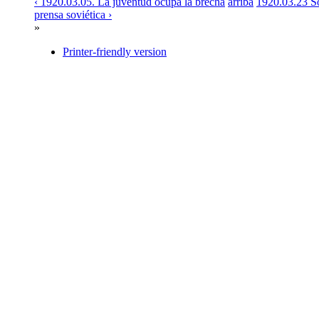
‹ 1920.03.05. La juventud ocupa la brecha
arriba
1920.03.23 So
prensa soviética ›
»
Printer-friendly version