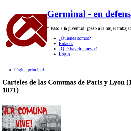
Germinal - en defen
"¡Paso a la juventud! ¡paso a la mujer trabaj
¿Quienes somos?
Enlaces
¿Qué hay de nuevo?
Login
Página principal
Carteles de las Comunas de París y Lyon (
1871)