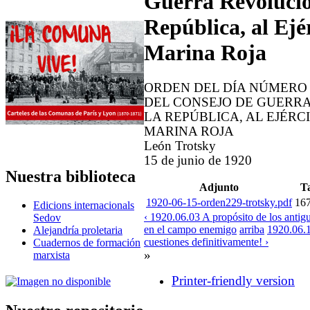
Guerra Revolucio
República, al Ejér
Marina Roja
ORDEN DEL DÍA NÚMERO 
DEL CONSEJO DE GUERR
LA REPÚBLICA, AL EJÉRCI
MARINA ROJA
León Trotsky
15 de junio de 1920
Nuestra biblioteca
Adjunto
T
1920-06-15-orden229-trotsky.pdf
16
Edicions internacionals
‹ 1920.06.03 A propósito de los antig
Sedov
en el campo enemigo
arriba
1920.06.1
Alejandría proletaria
cuestiones definitivamente! ›
Cuadernos de formación
»
marxista
Printer-friendly version