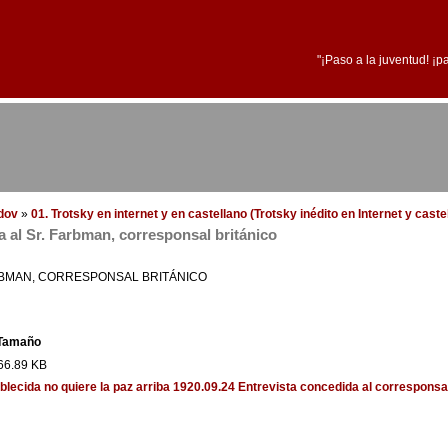
"¡Paso a la juventud! ¡p
edov
»
01. Trotsky en internet y en castellano (Trotsky inédito en Internet y cast
a al Sr. Farbman, corresponsal británico
RBMAN, CORRESPONSAL BRITÁNICO
Tamaño
66.89 KB
blecida no quiere la paz
arriba
1920.09.24 Entrevista concedida al corresponsa