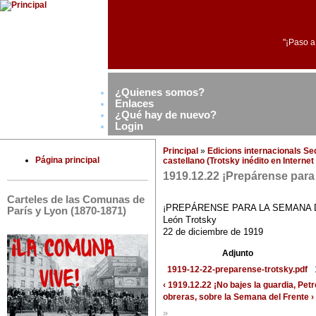
"¡Paso a
¿Quienes somos?
Enlaces
¿Qué hay de nuevo?
Login
Principal
»
Edicions internacionals S
Página principal
castellano (Trotsky inédito en Interne
1919.12.22 ¡Prepárense para
Carteles de las Comunas de
¡PREPÁRENSE PARA LA SEMANA 
París y Lyon (1870-1871)
León Trotsky
22 de diciembre de 1919
Adjunto
1919-12-22-preparense-trotsky.pdf
‹ 1919.12.22 ¡No bajes la guardia, Pet
obreras, sobre la Semana del Frente ›
»