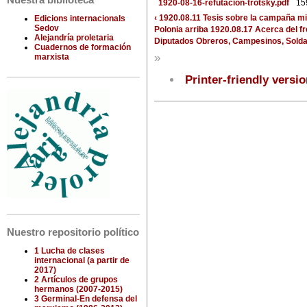
Nuestra biblioteca
1920-08-16-refutacion-trotsky.pdf
15
‹ 1920.08.11 Tesis sobre la campaña mil
Edicions internacionals
Sedov
Polonia
arriba
1920.08.17 Acerca del fr
Alejandría proletaria
Diputados Obreros, Campesinos, Soldad
Cuadernos de formación
»
marxista
Printer-friendly versi
Nuestro repositorio político
1 Lucha de clases
internacional (a partir de
2017)
2 Artículos de grupos
hermanos (2007-2015)
3 Germinal-En defensa del