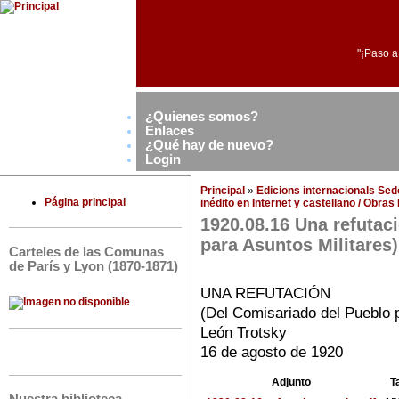
"¡Paso a
¿Quienes somos?
Enlaces
¿Qué hay de nuevo?
Login
Principal
»
Edicions internacionals Se
Página principal
inédito en Internet y castellano / Obra
1920.08.16 Una refutac
para Asuntos Militares)
Carteles de las Comunas
de París y Lyon (1870-1871)
UNA REFUTACIÓN
(Del Comisariado del Pueblo p
León Trotsky
16 de agosto de 1920
Adjunto
T