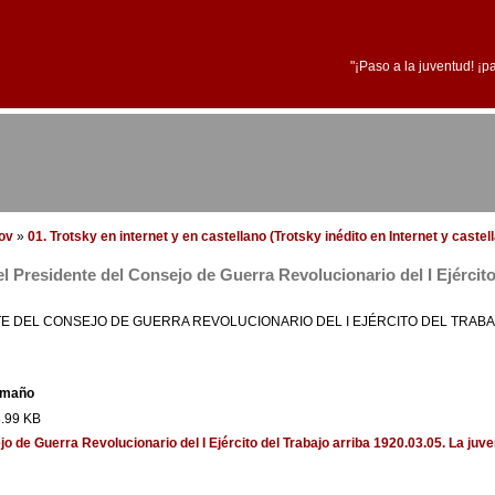
"¡Paso a la juventud! ¡p
dov
»
01. Trotsky en internet y en castellano (Trotsky inédito en Internet y castel
 Presidente del Consejo de Guerra Revolucionario del I Ejército
E DEL CONSEJO DE GUERRA REVOLUCIONARIO DEL I EJÉRCITO DEL TRAB
amaño
.99 KB
o de Guerra Revolucionario del I Ejército del Trabajo
arriba
1920.03.05. La juve