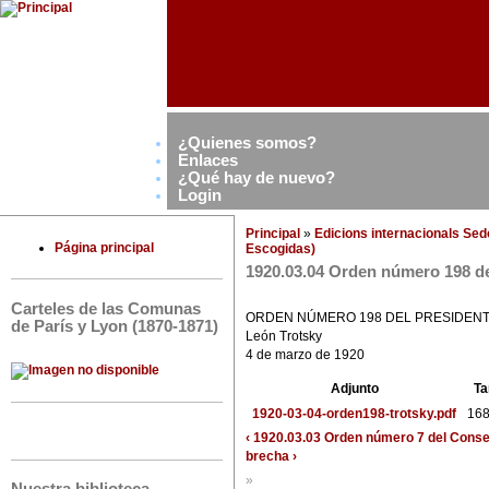
¿Quienes somos?
Enlaces
¿Qué hay de nuevo?
Login
Principal
»
Edicions internacionals Se
Página principal
Escogidas)
1920.03.04 Orden número 198 del
Carteles de las Comunas
ORDEN NÚMERO 198 DEL PRESIDENT
de París y Lyon (1870-1871)
León Trotsky
4 de marzo de 1920
Adjunto
T
1920-03-04-orden198-trotsky.pdf
168
‹ 1920.03.03 Orden número 7 del Consej
brecha ›
»