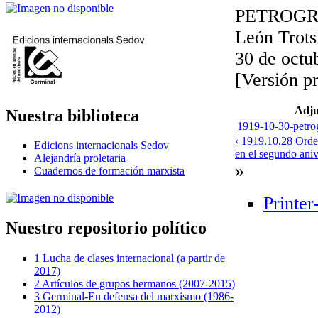
PETROGRA
León Trot
30 de octu
[Versión pr
Adju
Nuestra biblioteca
1919-10-30-petrog
‹ 1919.10.28 Orden
Edicions internacionals Sedov
en el segundo aniv
Alejandría proletaria
»
Cuadernos de formación marxista
Printer
Nuestro repositorio político
1 Lucha de clases internacional (a partir de
2017)
2 Artículos de grupos hermanos (2007-2015)
3 Germinal-En defensa del marxismo (1986-
2012)