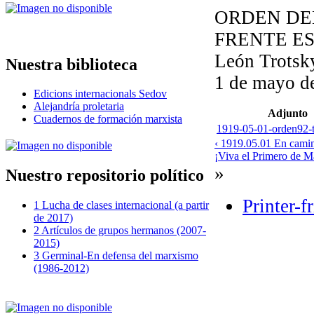
ORDEN DEL
FRENTE E
León Trotsk
Nuestra biblioteca
1 de mayo d
Edicions internacionals Sedov
Alejandría proletaria
Adjunto
Cuadernos de formación marxista
1919-05-01-orden92-t
‹ 1919.05.01 En camino
¡Viva el Primero de Ma
»
Nuestro repositorio político
Printer-f
1 Lucha de clases internacional (a partir
de 2017)
2 Artículos de grupos hermanos (2007-
2015)
3 Germinal-En defensa del marxismo
(1986-2012)