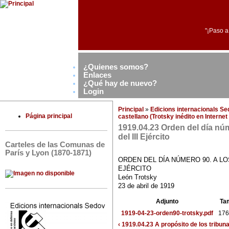
"¡Paso a
¿Quienes somos?
Enlaces
¿Qué hay de nuevo?
Login
Principal
»
Edicions internacionals S
Página principal
castellano (Trotsky inédito en Interne
1919.04.23 Orden del día núm
del III Ejército
Carteles de las Comunas de
París y Lyon (1870-1871)
ORDEN DEL DÍA NÚMERO 90. A L
EJÉRCITO
León Trotsky
23 de abril de 1919
Adjunto
Ta
1919-04-23-orden90-trotsky.pdf
176
‹ 1919.04.23 A propósito de los tribuna