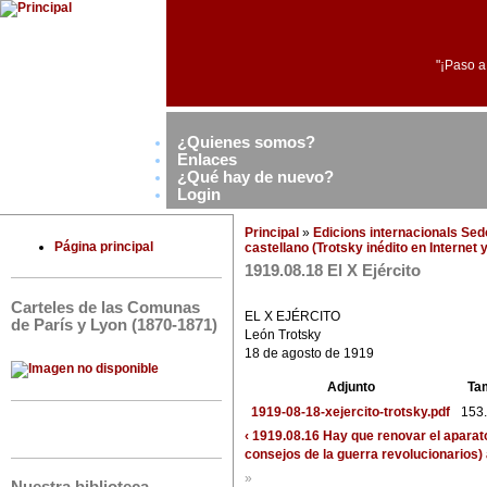
"¡Paso a
¿Quienes somos?
Enlaces
¿Qué hay de nuevo?
Login
Principal
»
Edicions internacionals Se
Página principal
castellano (Trotsky inédito en Internet
1919.08.18 El X Ejército
Carteles de las Comunas
EL X EJÉRCITO
de París y Lyon (1870-1871)
León Trotsky
18 de agosto de 1919
Adjunto
Ta
1919-08-18-xejercito-trotsky.pdf
153
‹ 1919.08.16 Hay que renovar el aparat
consejos de la guerra revolucionarios)
»