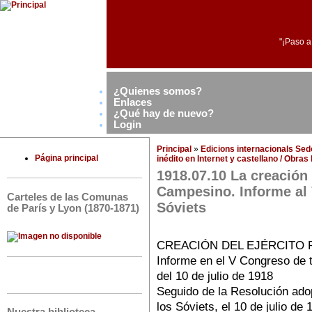
"¡Paso a
¿Quienes somos?
Enlaces
¿Qué hay de nuevo?
Login
Principal
»
Edicions internacionals Se
Página principal
inédito en Internet y castellano / Obra
1918.07.10 La creación 
Campesino. Informe al
Carteles de las Comunas
Sóviets
de París y Lyon (1870-1871)
CREACIÓN DEL EJÉRCITO
Informe en el V Congreso de t
del 10 de julio de 1918
Seguido de la Resolución ado
los Sóviets, el 10 de julio de 