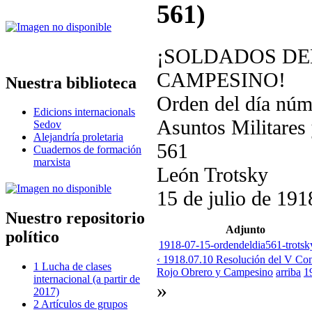
561)
¡SOLDADOS DE
CAMPESINO!
Nuestra biblioteca
Orden del día núm
Edicions internacionals
Asuntos Militares
Sedov
Alejandría proletaria
561
Cuadernos de formación
marxista
León Trotsky
15 de julio de 191
Nuestro repositorio
Adjunto
político
1918-07-15-ordendeldia561-trotsk
‹ 1918.07.10 Resolución del V Congr
1 Lucha de clases
Rojo Obrero y Campesino
arriba
1
internacional (a partir de
»
2017)
2 Artículos de grupos