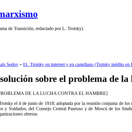
 marxismo
rama de Transición, redactado por L. Trotsky)
nals Sedov
»
01. Trotsky en internet y en castellano (Trotsky inédito en 
solución sobre el problema de la
 PROBLEMA DE LA LUCHA CONTRA EL HAMBRE]
rotsky el 4 de junio de 1918; adoptada por la reunión conjunta de los
 y Soldados, del Consejo Central Panruso y de Moscú de los Sindicat
rganizaciones obreras