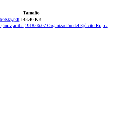
Tamaño
rotsky.pdf
148.46 KB
ejánov
arriba
1918.06.07 Organización del Ejército Rojo ›