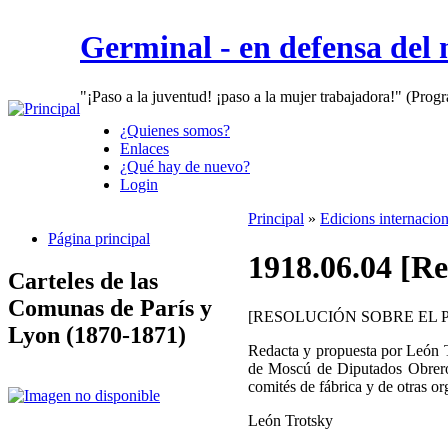
Germinal - en defensa del
"¡Paso a la juventud! ¡paso a la mujer trabajadora!" (Prog
¿Quienes somos?
Enlaces
¿Qué hay de nuevo?
Login
Principal
»
Edicions internacio
Página principal
1918.06.04 [Re
Carteles de las
Comunas de París y
[RESOLUCIÓN SOBRE EL
Lyon (1870-1871)
Redacta y propuesta por León T
de Moscú de Diputados Obreros
comités de fábrica y de otras o
León Trotsky