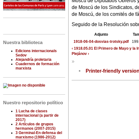
Moscú de Diputados Obreros y
de Moscú de los Sindicatos, de
de Moscú, de los comités de fá
Seguido de la Resolución sobr
Adjunto
Ta
1918-06-04-dosvias-trotsky.pdf
199
Nuestra biblioteca
‹ 1918.05.01 El Primero de Mayo y la I
Edicions internacionals
Plejánov ›
Sedov
Alejandría proletaria
»
Cuadernos de formación
marxista
Printer-friendly versio
Nuestro repositorio político
1 Lucha de clases
internacional (a partir de
2017)
2 Artículos de grupos
hermanos (2007-2015)
3 Germinal-En defensa del
marxismo (1986-2012)