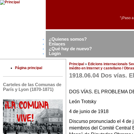
"¡Paso a
¿Quienes somos?
Enlaces
¿Qué hay de nuevo?
Login
Principal
»
Edicions internacionals S
Página principal
inédito en Internet y castellano / Obr
1918.06.04 Dos vías. E
Carteles de las Comunas de
París y Lyon (1870-1871)
DOS VÍAS. EL PROBLEMA D
León Trotsky
4 de junio de 1918
Discurso pronunciado el 4 de j
miembros del Comité Central Ej