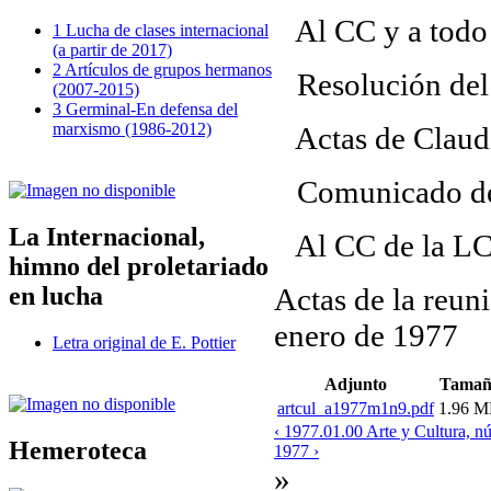
Al CC y a todo 
1 Lucha de clases internacional
(a partir de 2017)
2 Artículos de grupos hermanos
Resolución del 
(2007-2015)
3 Germinal-En defensa del
marxismo (1986-2012)
Actas de Claudia
Comunicado del 
La Internacional,
Al CC de la LC, 
himno del proletariado
Actas de la reuni
en lucha
enero de 1977
Letra original de E. Pottier
Adjunto
Tamañ
artcul_a1977m1n9.pdf
1.96 
‹ 1977.01.00 Arte y Cultura, n
Hemeroteca
1977 ›
»