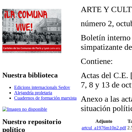
ARTE Y CUL
número 2, octu
Boletín interno
simpatizante de
Contiene:
Actas del C.E. 
Nuestra biblioteca
7, 8 y 13 de oc
Edicions internacionals Sedov
Alejandría proletaria
Anexo a las act
Cuadernos de formación marxista
situación políti
Nuestro repositorio
Adjunto
T
artcul_a1976m10n2.pdf
2
político