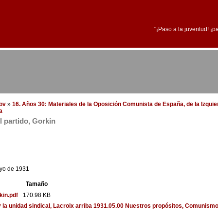
"¡Paso a la juventud! ¡p
dov
»
16. Años 30: Materiales de la Oposición Comunista de España, de la Izqui
a
l partido, Gorkin
ayo de 1931
Tamaño
kin.pdf
170.98 KB
 la unidad sindical, Lacroix
arriba
1931.05.00 Nuestros propósitos, Comunismo