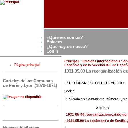
¿Quienes somos?
Enlaces
¿Qué hay de nuevo?
Login
Principal
»
Edicions internacionals Se
Página principal
Española y de la Sección B-L de Españ
1931.05.00 La reorganización de
Carteles de las Comunas
LA REORGANIZACIÓN DEL PARTIDO
de París y Lyon (1870-1871)
Gorkin
Publicado en
Comunismo
, número 1, m
Adjunto
1931-05-00-reorganizacionpartido-gor
‹ 1931.05.00 La conferencia de Sevilla y
»