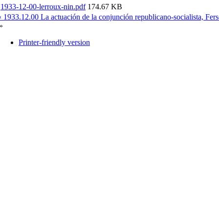
1933-12-00-lerroux-nin.pdf
174.67 KB
‹ 1933.12.00 La actuación de la conjunción republicano-socialista, Fer
»
Printer-friendly version