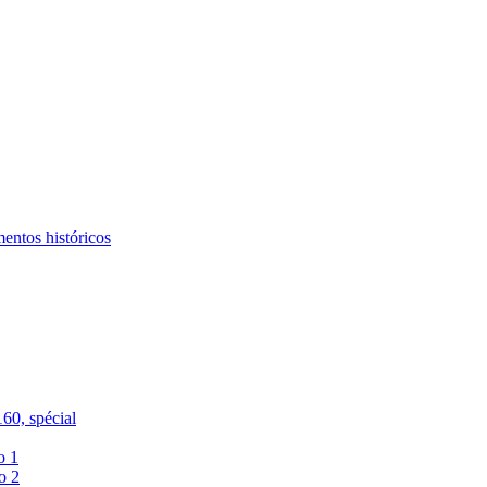
entos históricos
60, spécial
o 1
o 2