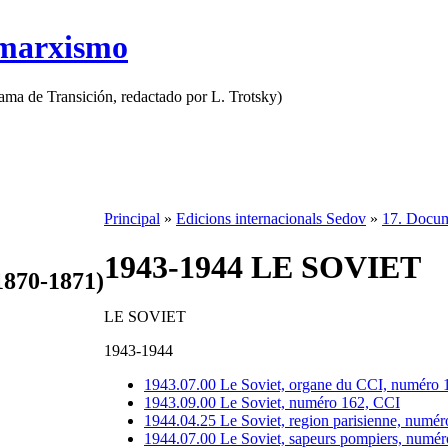
 marxismo
rama de Transición, redactado por L. Trotsky)
Principal
»
Edicions internacionals Sedov
»
17. Docum
1943-1944 LE SOVIET
1870-1871)
LE SOVIET
1943-1944
1943.07.00 Le Soviet, organe du CCI, numéro 1
1943.09.00 Le Soviet, numéro 162, CCI
1944.04.25 Le Soviet, region parisienne, numér
1944.07.00 Le Soviet, sapeurs pompiers, numér