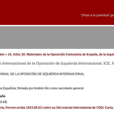
"¡Paso a la juventud! ¡p
edov
»
16. Años 30: Materiales de la Oposición Comunista de España, de la Izqu
o Internacional de la Oposición de Izquierda Internacional. ICE, 
IONAL DE LA OPOSICIÓN DE IZQUIERDA INTERNACIONAL
a Española; firmada por Andrés Nin como secretario general
año
39 KB
aria, Fersen
arriba
1933.08.03 Lettre au Sécretariat International de l'OGI. Carta 