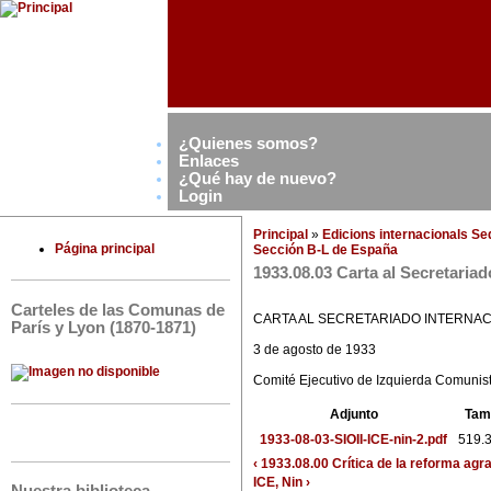
¿Quienes somos?
Enlaces
¿Qué hay de nuevo?
Login
Principal
»
Edicions internacionals S
Página principal
Sección B-L de España
1933.08.03 Carta al Secretariad
Carteles de las Comunas de
CARTA AL SECRETARIADO INTERNAC
París y Lyon (1870-1871)
3 de agosto de 1933
Comité Ejecutivo de Izquierda Comunist
Adjunto
Tam
1933-08-03-SIOII-ICE-nin-2.pdf
519.
‹ 1933.08.00 Crítica de la reforma agr
ICE, Nin ›