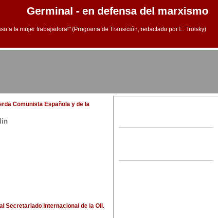
Germinal - en defensa del marxismo
aso a la mujer trabajadora!" (Programa de Transición, redactado por L. Trotsky)
ierda Comunista Española y de la
Nin
al Secretariado Internacional de la OII.