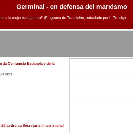
Germinal - en defensa del marxismo
aso a la mujer trabajadora!" (Programa de Transición, redactado por L. Trotsky)
ierda Comunista Española y de la
Fersen
.25 Lettre au Sécretariat International