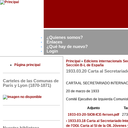
¿Quienes somos?
Enlaces
¿Qué hay de nuevo?
Login
Principal
»
Edicions internacionals S
Página principal
Sección B-L de España
1933.03.20 Carta al Secretariad
Carteles de las Comunas de
CARTA AL SECRETARIADO INTERNAC
París y Lyon (1870-1871)
20 de marzo de 1933
Comité Ejecutivo de Izquierda Comunist
Adjunto
Ta
1933-03-20-SIOII-ICE-fersen.pdf
273
‹ 1933.03.18 Carta al Secretariado Int
de l'OGI. Carta al SI de la OII. Jóvenes