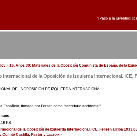
"¡Paso a la juventud! ¡p
edov
»
16. Años 30: Materiales de la Oposición Comunista de España, de la Izqu
o Internacional de la Oposición de Izquierda Internacional. ICE, 
IONAL DE LA OPOSICIÓN DE IZQUIERDA INTERNACIONAL
a Española; firmado por Fersen como "secretario accidental"
maño
.19 KB
ernacional de la Oposición de Izquierda Internacional. ICE, Fersen
arriba
1933.03
 y Comité Castilla, Pastor y Lacroix ›