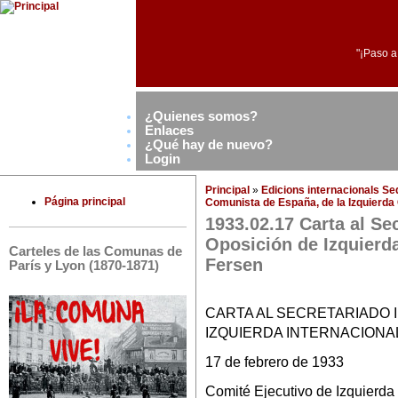
"¡Paso a
¿Quienes somos?
Enlaces
¿Qué hay de nuevo?
Login
Principal
»
Edicions internacionals S
Página principal
Comunista de España, de la Izquierda
1933.02.17 Carta al Sec
Oposición de Izquierda
Carteles de las Comunas de
Fersen
París y Lyon (1870-1871)
CARTA AL SECRETARIADO 
IZQUIERDA INTERNACIONA
17 de febrero de 1933
Comité Ejecutivo de Izquierda