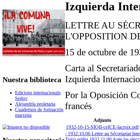
Izquierda Int
LETTRE AU SÉC
L'OPPOSITION 
15 de octubre de 1
Carta al Secretariad
Izquierda Internacio
Nuestra biblioteca
Por la Oposición C
Edicions internacionals
Sedov
francés
Alejandría proletaria
Cuadernos de formación
marxista
Adjunto
1932-10-15-SIOII-ceICE-lacroix.pdf
‹ 1932.10.06 Lettre au Sécretariat Int
Tojo)
arriba
1932.11.00 Ante las elec