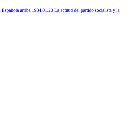
a Española
arriba
1934.01.20 La actitud del partido socialista y la