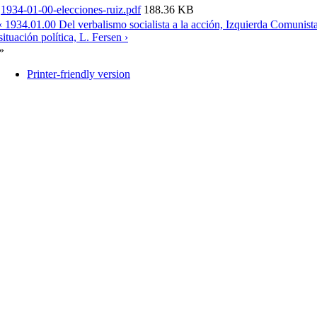
1934-01-00-elecciones-ruiz.pdf
188.36 KB
‹ 1934.01.00 Del verbalismo socialista a la acción, Izquierda Comunist
situación política, L. Fersen ›
»
Printer-friendly version