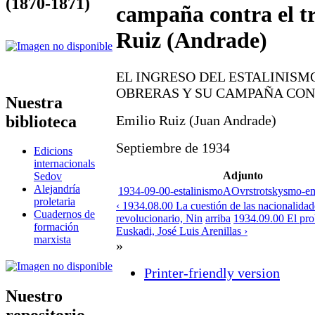
(1870-1871)
campaña contra el t
Ruiz (Andrade)
EL INGRESO DEL ESTALINISM
OBRERAS Y SU CAMPAÑA CO
Nuestra
biblioteca
Emilio Ruiz (Juan Andrade)
Septiembre de 1934
Edicions
internacionals
Adjunto
Sedov
Alejandría
1934-09-00-estalinismoAOvrstrotskysmo-emi
proletaria
‹ 1934.08.00 La cuestión de las nacionalida
Cuadernos de
revolucionario, Nin
arriba
1934.09.00 El pro
formación
Euskadi, José Luis Arenillas ›
marxista
»
Printer-friendly version
Nuestro