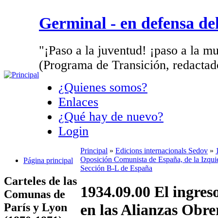
Germinal - en defensa d
"¡Paso a la juventud! ¡paso a la mu
(Programa de Transición, redactad
¿Quienes somos?
Enlaces
¿Qué hay de nuevo?
Login
Principal
»
Edicions internacionals Sedov
»
Oposición Comunista de España, de la Izqui
Página principal
Sección B-L de España
Carteles de las
1934.09.00 El ingreso
Comunas de
París y Lyon
en las Alianzas Obre