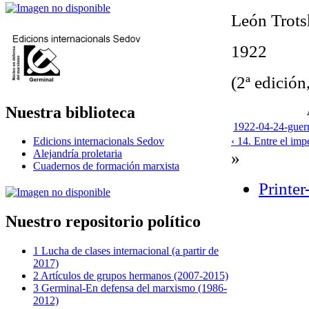
León Trot
1922
(2ª edición
Nuestra biblioteca
1922-04-24-guerr
‹ 14. Entre el imp
Edicions internacionals Sedov
»
Alejandría proletaria
Cuadernos de formación marxista
Printer
Nuestro repositorio político
1 Lucha de clases internacional (a partir de
2017)
2 Artículos de grupos hermanos (2007-2015)
3 Germinal-En defensa del marxismo (1986-
2012)