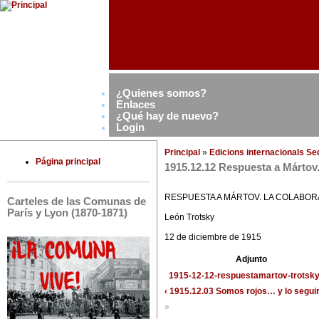
¿Quienes somos?
Enlaces
¿Qué hay de nuevo?
Login
Principal
»
Edicions internacionals S
Página principal
1915.12.12 Respuesta a Mártov.
RESPUESTA A MÁRTOV. LA COLABOR
Carteles de las Comunas de
París y Lyon (1870-1871)
León Trotsky
12 de diciembre de 1915
Adjunto
1915-12-12-respuestamartov-trotsky
‹ 1915.12.03 Somos rojos… y lo segu
»