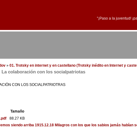
"¡Paso a la juventud! ¡p
edov
»
01. Trotsky en internet y en castellano (Trotsky inédito en Internet y cast
 La colaboración con los socialpatriotas
ACIÓN CON LOS SOCIALPATRIOTRAS
Tamaño
.pdf
88.27 KB
iremos siendo
arriba
1915.12.18 Milagros con los que los sabios jamás habían s