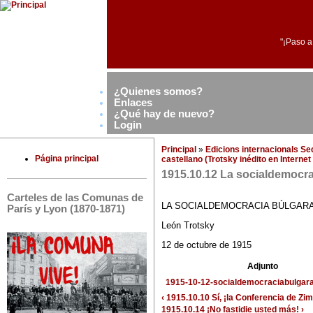
"¡Paso a
¿Quienes somos?
Enlaces
¿Qué hay de nuevo?
Login
Principal
»
Edicions internacionals S
Página principal
castellano (Trotsky inédito en Interne
1915.10.12 La socialdemocrac
Carteles de las Comunas de
LA SOCIALDEMOCRACIA BÚLGARA
París y Lyon (1870-1871)
León Trotsky
12 de octubre de 1915
Adjunto
1915-10-12-socialdemocraciabulgara
‹ 1915.10.10 Sí, ¡la Conferencia de Z
1915.10.14 ¡No fastidie usted más! ›